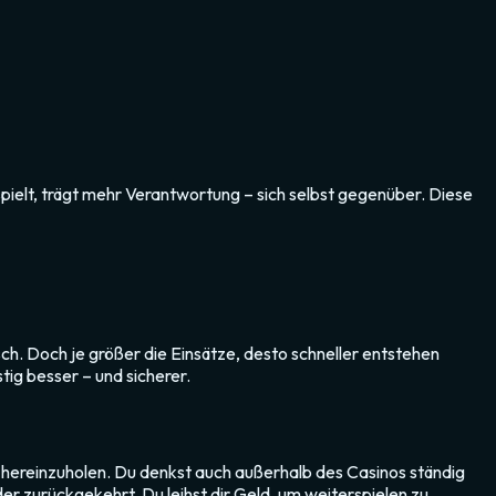
spielt, trägt mehr Verantwortung – sich selbst gegenüber. Diese
ch. Doch je größer die Einsätze, desto schneller entstehen
tig besser – und sicherer.
r hereinzuholen. Du denkst auch außerhalb des Casinos ständig
er zurückgekehrt. Du leihst dir Geld, um weiterspielen zu