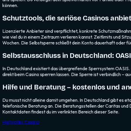
können.
Schutztools, die seriöse Casinos anbie
Lizenzierte Anbieter sind verpflichtet, konkrete Schutzmaßnahmen
wie viel du in einem Zeitraum verlieren kannst. Zeitlimits und Si
Wochen. Die Selbstsperre schließt dein Konto dauerhaft oder für e
Selbstausschluss in Deutschland: OAS
In Deutschland existiert das übergreifende Sperrsystem OASIS. Ei
direkt beim Casino sperren lassen. Die Sperre ist verbindlich – a
Hilfe und Beratung – kostenlos und a
Du musst nicht alleine damit umgehen. In Deutschland gibt es eta
telefonische Beratung an. Die Beratungsstellen der Caritas und
Kontaktdaten findest du im verlinkten Bereich dieser Seite.
Highroller Casino