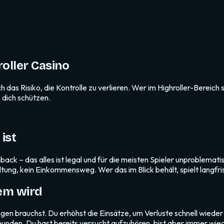
oller Casino
 das Risiko, die Kontrolle zu verlieren. Wer im Highroller-Bereich 
 dich schützen.
ist
k – das alles ist legal und für die meisten Spieler unproblematis
ltung, kein Einkommensweg. Wer das im Blick behält, spielt langfris
em wird
ngen brauchst. Du erhöhst die Einsätze, um Verluste schnell wiede
reunden. Du hast bereits versucht aufzuhören, bist aber immer wied