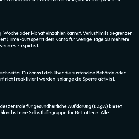
ag, Woche oder Monat einzahlen kannst. Verlustlimits begrenzen,
uszeit (Time-out) sperrt dein Konto für wenige Tage bis mehrere
enn es zu spät ist.
leichzeitig. Du kannst dich über die zuständige Behörde oder
 nicht reaktiviert werden, solange die Sperre aktiv ist.
undeszentrale für gesundheitliche Aufklärung (BZgA) bietet
and ist eine Selbsthilfegruppe für Betroffene. Alle