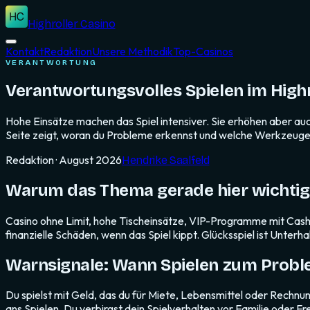
Highroller Casino
Kontakt
Redaktion
Unsere Methodik
Top-Casinos
VERANTWORTUNG
Verantwortungsvolles Spielen im Highr
Hohe Einsätze machen das Spiel intensiver. Sie erhöhen aber auch
Seite zeigt, woran du Probleme erkennst und welche Werkzeuge
Redaktion
·
August 2026
Hendrike Saalfeld
Warum das Thema gerade hier wichtig 
Casino ohne Limit, hohe Tischeinsätze, VIP-Programme mit Cashbac
finanzielle Schäden, wenn das Spiel kippt. Glücksspiel ist Unterha
Warnsignale: Wann Spielen zum Probl
Du spielst mit Geld, das du für Miete, Lebensmittel oder Rechnu
ans Spielen. Du verbirgst dein Spielverhalten vor Familie oder F