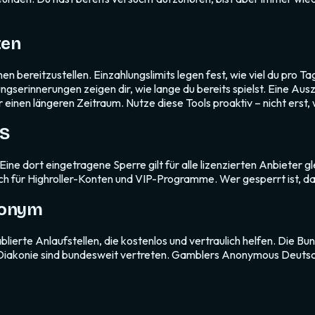
ten
 bereitzustellen. Einzahlungslimits legen fest, wie viel du pro T
tzungserinnerungen zeigen dir, wie lange du bereits spielst. Eine A
inen längeren Zeitraum. Nutze diese Tools proaktiv – nicht erst, w
IS
ne dort eingetragene Sperre gilt für alle lizenzierten Anbieter g
uch für Highroller-Konten und VIP-Programme. Wer gesperrt ist, darf
nonym
blierte Anlaufstellen, die kostenlos und vertraulich helfen. Die B
 Diakonie sind bundesweit vertreten. Gamblers Anonymous Deutschl